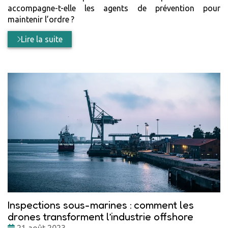
accompagne-t-elle les agents de prévention pour
maintenir l’ordre ?
Lire la suite
Inspections sous-marines : comment les
drones transforment l’industrie offshore
Date
21 août 2023