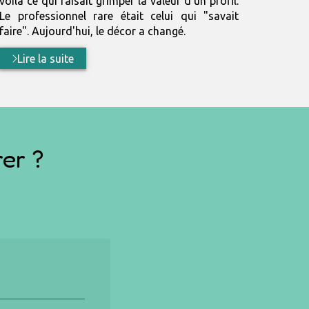
voilà ce qui faisait grimper la valeur d'un profil.
Le professionnel rare était celui qui "savait
faire". Aujourd'hui, le décor a changé.
Lire la suite
er ?