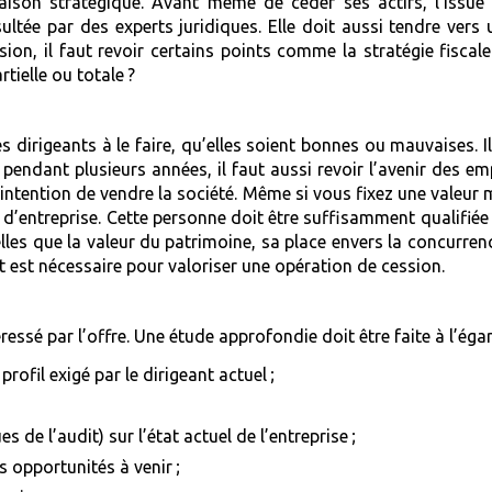
ison stratégique. Avant même de céder ses actifs, l’issue d
sultée par des experts juridiques. Elle doit aussi tendre vers
on, il faut revoir certains points comme la stratégie fiscal
tielle ou totale ?
s dirigeants à le faire, qu’elles soient bonnes ou mauvaises. I
sté pendant plusieurs années, il faut aussi revoir l’avenir des
l’intention de vendre la société. Même si vous fixez une valeur m
n d’entreprise. Cette personne doit être suffisamment qualifiée 
telles que la valeur du patrimoine, sa place envers la concurren
it est nécessaire pour valoriser une opération de cession.
éressé par l’offre. Une étude approfondie doit être faite à l’éga
profil exigé par le dirigeant actuel ;
s de l’audit) sur l’état actuel de l’entreprise ;
s opportunités à venir ;