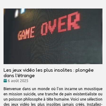
Les jeux vidéo les plus insolites : plongée
dans l'étrange
Date
6 août 2025
:
Bienvenue dans un monde où l'on incarne un moustique
en mission suicide, une tranche de pain existentialiste ou
un poisson philosophe à tête humaine. Voici une sélection
des jeux vidéo les plus insolites jamais créés. Installez-